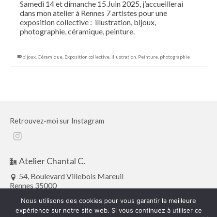
Samedi 14 et dimanche 15 Juin 2025, j’accueillerai
dans mon atelier à Rennes 7 artistes pour une
exposition collective : illustration, bijoux,
photographie, céramique, peinture.
bijoux
,
Céramique
,
Exposition collective
,
illustration
,
Peinture
,
photographie
Retrouvez-moi sur Instagram
Instagram
Atelier Chantal C.
54, Boulevard Villebois Mareuil
Rennes 35000
atelier.chantalc@gmail.com
Nous utilisons des cookies pour vous garantir la meilleure
expérience sur notre site web. Si vous continuez à utiliser ce