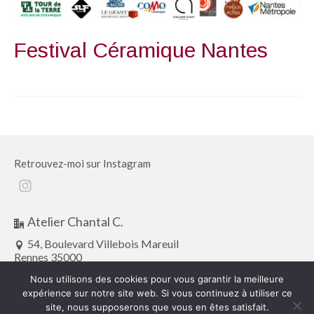
Festival Céramique Nantes
Retrouvez-moi sur Instagram
Instagram
Atelier Chantal C.
54, Boulevard Villebois Mareuil
Rennes 35000
atelier.chantalc@gmail.com
Nous utilisons des cookies pour vous garantir la meilleure
expérience sur notre site web. Si vous continuez à utiliser ce
site, nous supposerons que vous en êtes satisfait.
Mentions légales
Plan de site
Politique de confidentialité