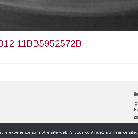
812-11BB5952572B
R
eure expérience sur notre site web. Si vous continuez à utiliser ce sit