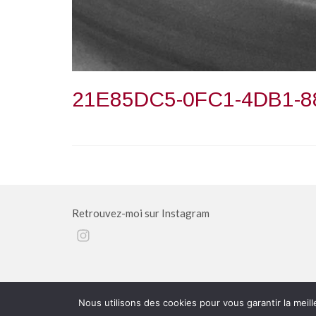
21E85DC5-0FC1-4DB1-8
Retrouvez-moi sur Instagram
Instagram
©Tous droits réservés - 2026 Atelier Chantal C.
Nous utilisons des cookies pour vous garantir la meill