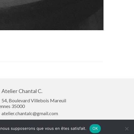
Atelier Chantal C.
54, Boulevard Villebois Mareuil
ennes 35000
atelier.chantalc@gmail.com
Mentions légales
Plan de site
Politique de confidentialité
e, nous supposerons que vous en êtes satisfait.
OK